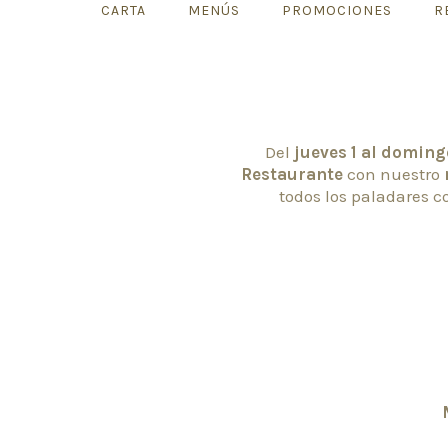
CARTA
MENÚS
PROMOCIONES
R
Del
jueves 1 al domin
Restaurante
con nuestro
todos los paladares c