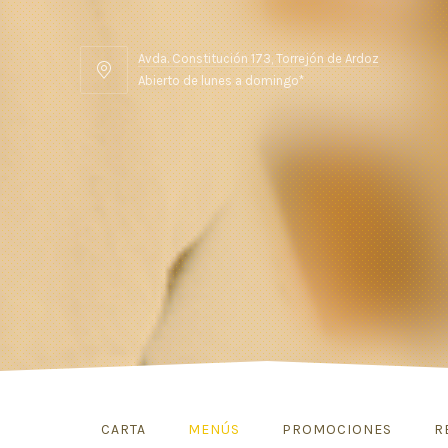
Avda. Constitución 173, Torrejón de Ardoz
Abierto de lunes a domingo*
CARTA
MENÚS
PROMOCIONES
R